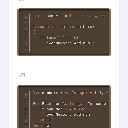
int
[
]
 numbers 
=
{
1
,
2
,
3
,
4
,
5
,
6
,
7
,
8
,
foreach
(
int
 num 
in
 numbers
)
{
if
(
num 
%
2
==
0
)
      evenNumbers
.
Add
(
num
)
;
}
VB
Dim
 numbers
(
)
As
Integer
=
 { 
1
,
2
,
3
,
4
,
For
 Each num 
As
Integer
In
 numbers

If
 num 
Mod
2
=
0
Then
	  evenNumbers.Add
(
num
)
End
If
Next
 num