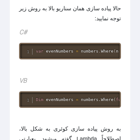
حالا پیاده سازی همان سناریو بالا به روش زیر
توجه نمایید:
#C
var
 evenNumbers 
=
 numbers
.
Where
(
n 
=
>
 n 
%
VB
Dim
 evenNumbers 
=
 numbers.Where
(
function
(
به روش پیاده سازی کوئری به شکل بالا،
اصطلاحاً Lambda گفته میشود. بعبارتی