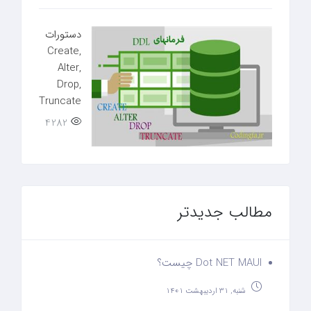
دستورات
Create,
Alter,
Drop,
Truncate
4282
مطالب جدیدتر
Dot NET MAUI چیست؟
شنبه, 31 اردیبهشت 1401