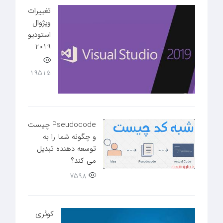
تغییرات
ویژوال
استودیو
2019
19515
Pseudocode چیست
و چگونه شما را به
توسعه دهنده تبدیل
می کند؟
7598
کوئری