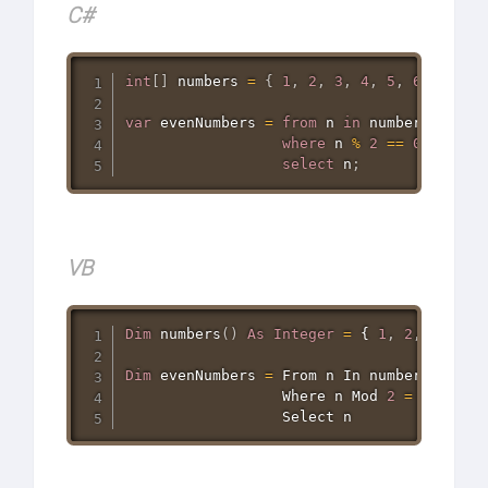
#C
int
[
]
 numbers 
=
{
1
,
2
,
3
,
4
,
5
,
6
,
7
,
8
,
var
 evenNumbers 
=
from
 n 
in
 numbers

where
 n 
%
2
==
0
select
 n
;
VB
Dim
 numbers
(
)
As
Integer
=
 { 
1
,
2
,
3
,
4
,
Dim
 evenNumbers 
=
 From n 
In
 numbers

                  Where n 
Mod
2
=
0
Select
 n