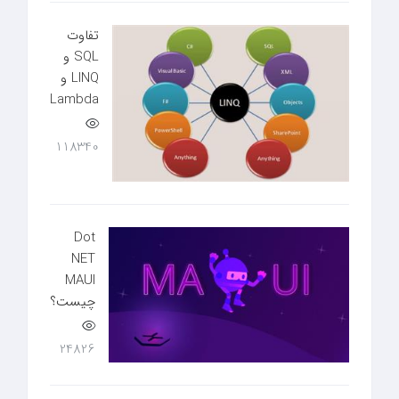
تفاوت
SQL و
LINQ و
Lambda
118340
Dot
NET
MAUI
چیست؟
24826