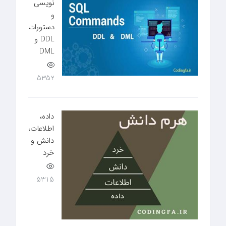
نویسی
و
دستورات
DDL و
DML
5352
داده،
اطلاعات،
دانش و
خرد
5315